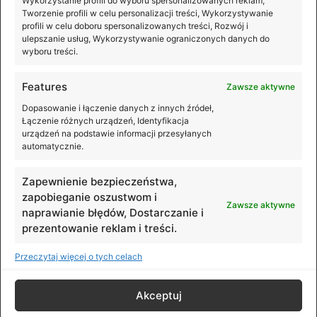
Wykorzystanie profili do wyboru spersonalizowanych reklam,
Tworzenie profili w celu personalizacji treści, Wykorzystywanie
profili w celu doboru spersonalizowanych treści, Rozwój i
ulepszanie usług, Wykorzystywanie ograniczonych danych do
wyboru treści.
Features
Zawsze aktywne
Premiera DJI Mic Mini 2S
Dopasowanie i łączenie danych z innych źródeł,
Łączenie różnych urządzeń, Identyfikacja
Lekki, kompaktowy i jeszcze lepiej przygotowany na
urządzeń na podstawie informacji przesyłanych
automatycznie.
nieprzewidywalne warunki rejestrowania dźwięku. DJI
Mic Mini 2S to nowy system mikrofonowy, który oferuje
nagrywanie wewnętrzne w formacie
Zapewnienie bezpieczeństwa,
zapobieganie oszustwom i
Zawsze aktywne
naprawianie błędów, Dostarczanie i
prezentowanie reklam i treści.
Przeczytaj więcej o tych celach
© DJI Polska. All rights reserved.
Akceptuj
Preferencje cookies