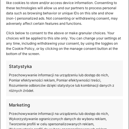
like cookies to store and/or access device information. Consenting to
these technologies will allow us and our partners to process personal
data such as browsing behavior or unique IDs on this site and show
(non-) personalized ads. Not consenting or withdrawing consent, may
adversely affect certain features and functions.
Premiera DJI Osmo Pocket 4P
Click below to consent to the above or make granular choices. Your
choices will be applied to this site only. You can change your settings at
any time, including withdrawing your consent, by using the toggles on
Szerokie kadry, efektowne portrety, dynamiczne ujęcia i
the Cookie Policy, or by clicking on the manage consent button at the
pełna swoboda tworzenia – wszystko to staje się
bottom of the screen.
możliwe z kamerą DJI Osmo Pocket 4P, która właśnie
ma
Statystyka
Przechowywanie informacji na urządzeniu lub dostęp do nich,
Pomiar efektywności reklam, Pomiar efektywności treści,
Rozumienie odbiorców dzięki statystyce lub kombinacji danych z
różnych źródeł.
Marketing
Przechowywanie informacji na urządzeniu lub dostęp do nich,
Wykorzystywanie ograniczonych danych do wyboru reklam,
Tworzenie profili w celu spersonalizowanych reklam,