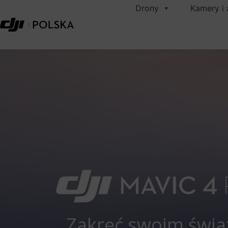
Drony
Kamery i 
Zakręć swoim świ