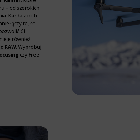
u – od szerokich,
ia. Każda z nich
nnie łączy to, co
pozwolić Ci
tnieje również
ie RAW
. Wypróbuj
Focusing
czy
Free