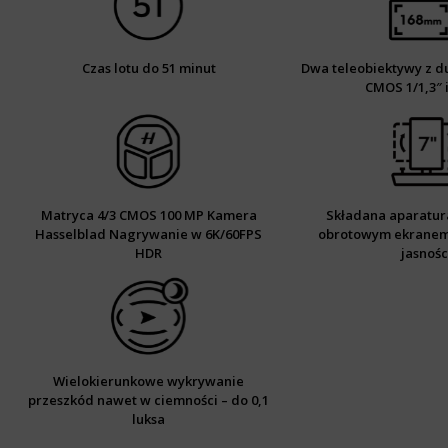
Czas lotu do 51 minut
Dwa teleobiektywy z d
CMOS 1/1,3″ i
Matryca 4/3 CMOS 100 MP Kamera
Składana aparatura
Hasselblad Nagrywanie w 6K/60FPS
obrotowym ekranem 
HDR
jasnośc
Wielokierunkowe wykrywanie
przeszkód nawet w ciemności – do 0,1
luksa