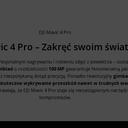
DJI Mavic 4 Pro
ic 4 Pro – Zakręć swoim świ
esjonalnym nagrywaniu i robieniu zdjęć z powietrza – zosta
lblad
o rozdzielczości
100 MP
gwarantuje fenomenalną jak
 z niespotykaną dotąd precyzją. Ponadto rewolucyjny
gimbal
skuteczne wykrywanie przeszkód nawet w trudnych wa
awiają, że DJI Mavic 4 Pro staje się niezastąpionym narzęd
kompromisów.