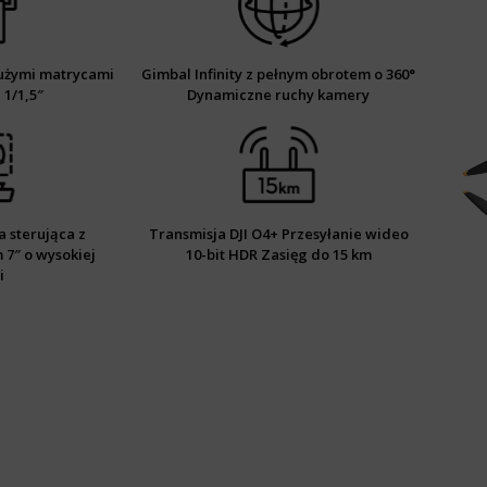
użymi matrycami
Gimbal Infinity z pełnym obrotem o 360°
 1/1,5″
Dynamiczne ruchy kamery
 sterująca z
Transmisja DJI O4+ Przesyłanie wideo
7″ o wysokiej
10-bit HDR Zasięg do 15 km
i