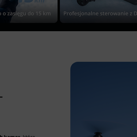
–
ch kamer
, które