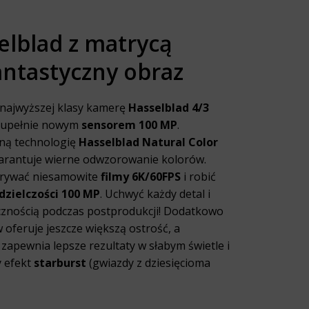
lblad z matrycą
antastyczny obraz
najwyższej klasy kamerę
Hasselblad 4/3
 zupełnie nowym
sensorem 100 MP
.
ną technologię
Hasselblad Natural Color
warantuje wierne odwzorowanie kolorów.
grywać niesamowite
filmy 6K/60FPS
i robić
dzielczości 100 MP
. Uchwyć każdy detal i
cznością podczas postprodukcji! Dodatkowo
oferuje jeszcze większą ostrość, a
zapewnia lepsze rezultaty w słabym świetle i
 efekt
starburst
(gwiazdy z dziesięcioma