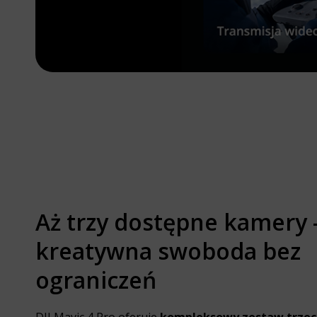
Aż trzy dostępne kamery 
kreatywna swoboda bez
ograniczeń
DJI Mavic 4 Pro oferuje
kompleksowy zestaw trze