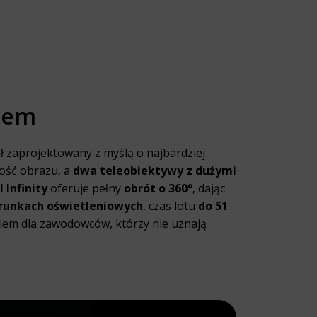
atem
ł zaprojektowany z myślą o najbardziej
ość obrazu, a
dwa teleobiektywy z dużymi
 Infinity
oferuje pełny
obrót o 360°
, dając
runkach oświetleniowych
, czas lotu
do 51
ziem dla zawodowców, którzy nie uznają