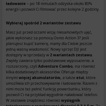
ładowanie
– po 18 minutach odzyska około 80%
energii i pozwoli Ci filmować przez kolejne 2 godziny.
Wybieraj spośród 2 wariantów zestawu
Masz już przed oczami wizję niesamowitych ujęć,
jakie wykonasz za pomocą Osmo Action 3? Jeśli
planujesz kupić kamerę, mamy dla Ciebie jeszcze
jedną ważną wiadomość. Nowy sprzęt DJI jest
dostępny w sprzedaży w
2 wariantach zestawu
.
Zwykły zawiera tylko podstawowe wyposażenie, a
rozszerzony, czyli
Adventure Combo
, ma również
kilka dodatkowych akcesoriów. Oferuje między
innymi
więcej akumulatorów,
a także
etui
, które
umożliwia ich przechowywanie i ładowanie. Razem z
nimi może też pełnić funkcję powerbanku, który
pozwoli Ci na przykład wygodnie naładować telefon.
W zestawie znajdziesz również
wysięgnik
teleskopowy o regulowanej długości 0,3-1,5 m
. Za