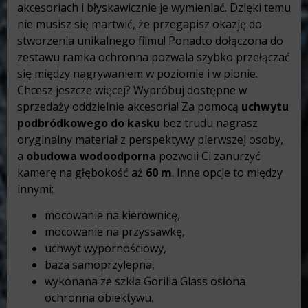
akcesoriach i błyskawicznie je wymieniać. Dzięki temu
nie musisz się martwić, że przegapisz okazję do
stworzenia unikalnego filmu! Ponadto dołączona do
zestawu ramka ochronna pozwala szybko przełączać
się między nagrywaniem w poziomie i w pionie.
Chcesz jeszcze więcej? Wypróbuj dostępne w
sprzedaży oddzielnie akcesoria! Za pomocą
uchwytu
podbródkowego do kasku
bez trudu nagrasz
oryginalny materiał z perspektywy pierwszej osoby,
a
obudowa wodoodporna
pozwoli Ci zanurzyć
kamerę na głębokość aż
60 m
. Inne opcje to między
innymi:
mocowanie na kierownicę,
mocowanie na przyssawkę,
uchwyt wypornościowy,
baza samoprzylepna,
wykonana ze szkła Gorilla Glass osłona
ochronna obiektywu.