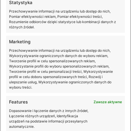
Statystyka
Przechowywanie informacji na urządzeniu lub dostęp do nich,
Pomiar efektywności reklam, Pomiar efektywności treści,
Rozumienie odbiorców dzięki statystyce lub kombinacji danych z
różnych źródeł.
Marketing
Przechowywanie informacji na urządzeniu lub dostęp do nich,
Wykorzystywanie ograniczonych danych do wyboru reklam,
Tworzenie profili w celu spersonalizowanych reklam,
Wykorzystanie profili do wyboru spersonalizowanych reklam,
Tworzenie profili w celu personalizacji treści, Wykorzystywanie
profili w celu doboru spersonalizowanych treści, Rozwój i
ulepszanie usług, Wykorzystywanie ograniczonych danych do
wyboru treści.
Features
Zawsze aktywne
Premiera DJI Mic Mini 2S
Dopasowanie i łączenie danych z innych źródeł,
Łączenie różnych urządzeń, Identyfikacja
Lekki, kompaktowy i jeszcze lepiej przygotowany na
urządzeń na podstawie informacji przesyłanych
automatycznie.
nieprzewidywalne warunki rejestrowania dźwięku. DJI