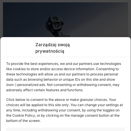
Zarządzaj swoją
prywatnością
To provide the best experiences, we and our partners use technologies
like cookies to store and/or access device information. Consenting to
these technologies will allow us and our partners to process personal
data such as browsing behavior or unique IDs on this site and show
(non-) personalized ads. Not consenting or withdrawing consent, may
adversely affect certain features and functions.
Premiera DJI Osmo Pocket 4P
Click below to consent to the above or make granular choices. Your
choices will be applied to this site only. You can change your settings at
any time, including withdrawing your consent, by using the toggles on
Szerokie kadry, efektowne portrety, dynamiczne ujęcia i
the Cookie Policy, or by clicking on the manage consent button at the
pełna swoboda tworzenia – wszystko to staje się
bottom of the screen.
możliwe z kamerą DJI Osmo Pocket 4P, która właśnie
ma