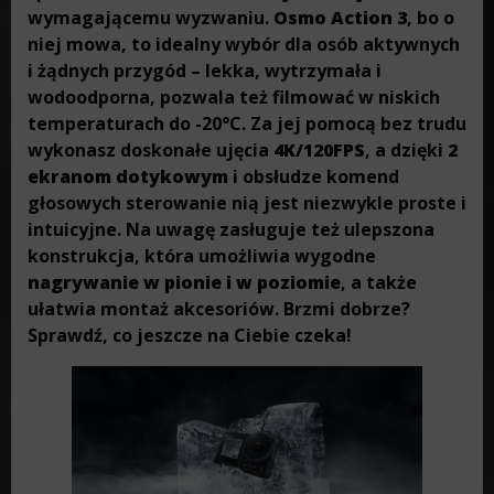
wymagającemu wyzwaniu.
Osmo Action 3
, bo o
niej mowa, to idealny wybór dla osób aktywnych
i żądnych przygód – lekka, wytrzymała i
wodoodporna, pozwala też filmować w niskich
temperaturach do -20°C. Za jej pomocą bez trudu
wykonasz doskonałe ujęcia
4K/120FPS
, a dzięki
2
ekranom dotykowym
i obsłudze komend
głosowych sterowanie nią jest niezwykle proste i
intuicyjne. Na uwagę zasługuje też ulepszona
konstrukcja, która umożliwia wygodne
nagrywanie w pionie i w poziomie
, a także
ułatwia montaż akcesoriów. Brzmi dobrze?
Sprawdź, co jeszcze na Ciebie czeka!