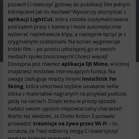
pozwoli Ci stworzyć gotowy do publikacji film jednym
kliknięciem! Jak to możliwe? Wystarczy skorzystać z
aplikacji LightCut
, która została zoptymalizowana
pod kątem pracy z kamerą i może automatycznie
wybierać najciekawsze klipy, a następnie łączyć je z
oryginalnymi szablonami. Na koniec wygeneruje
krótki film – po prostu udostępnij go w swoich
mediach społecznościowych! Chcesz więcej?
Dostępna jest również
aplikacja DJI Mimo
, w której
znajdziesz mnóstwo interesujących funkcji. Na
uwagę zasługuje między innymi
InvisiStick for
Skiing
, która umożliwia szybkie usuwanie selfie
sticka z materiałów nagranych na przykład podczas
jazdy na nartach. Dzięki temu w prosty sposób
nadasz swoim ujęciom niepowtarzalny charakter!
Warto też wiedzieć, że Osmo Action 3 pozwala
prowadzić
trasmisje na żywo przez Wi-Fi
– to
oznacza, że Twoi odbiorcy mogą Ci towarzyszyć
podczas kolejnej przygody!