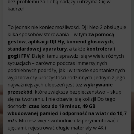
bez problemu za Tobą nadąży i utrzyma Cię w
kadrze!
To jednak nie koniec możliwości. DJI Neo 2 obsługuje
kilka sposobów sterowania – w tym
za pomocą
gestów
,
aplikacji DJI Fly
,
komend głosowych
,
standardowej aparatury
, a także
kontrolera i
gogli FPV
. Dzięki temu sprawdzi się w wielu różnych
sytuacjach – zarówno podczas immersyjnych
podniebnych podróży, jak i w trakcie spontanicznych
wyjazdów czy uroczystości rodzinnych. Jednym z jego
najważniejszych ulepszeń jest też
wykrywanie
przeszkód
, które zwiększa bezpieczeństwo – skup
się na tworzeniu i nie obawiaj się kolizji! Do tego
dochodzi
czas lotu do 19 minut
,
49 GB
wbudowanej pamięci
i
odporność na wiatr do 10,7
m/s
. Możesz więc swobodnie eksperymentować z
ujęciami, rejestrować długie materiały w 4K i