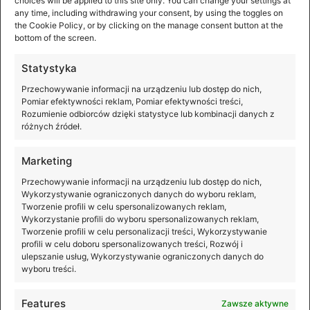
choices will be applied to this site only. You can change your settings at
any time, including withdrawing your consent, by using the toggles on
Szerokie kadry, efektowne portrety, dynamiczne ujęcia i
the Cookie Policy, or by clicking on the manage consent button at the
pełna swoboda tworzenia – wszystko to staje się
bottom of the screen.
możliwe z kamerą DJI Osmo Pocket 4P, która właśnie
ma
Statystyka
Przechowywanie informacji na urządzeniu lub dostęp do nich,
Pomiar efektywności reklam, Pomiar efektywności treści,
Rozumienie odbiorców dzięki statystyce lub kombinacji danych z
różnych źródeł.
Marketing
Przechowywanie informacji na urządzeniu lub dostęp do nich,
Wykorzystywanie ograniczonych danych do wyboru reklam,
Tworzenie profili w celu spersonalizowanych reklam,
Wykorzystanie profili do wyboru spersonalizowanych reklam,
Tworzenie profili w celu personalizacji treści, Wykorzystywanie
profili w celu doboru spersonalizowanych treści, Rozwój i
ulepszanie usług, Wykorzystywanie ograniczonych danych do
wyboru treści.
Features
Zawsze aktywne