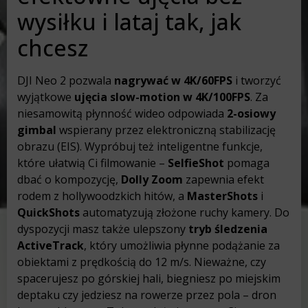
wysiłku i lataj tak, jak
chcesz
DJI Neo 2 pozwala
nagrywać w 4K/60FPS
i tworzyć
wyjątkowe
ujęcia slow-motion w 4K/100FPS
. Za
niesamowitą płynność wideo odpowiada
2-osiowy
gimbal
wspierany przez elektroniczną stabilizację
obrazu (EIS). Wypróbuj też inteligentne funkcje,
które ułatwią Ci filmowanie –
SelfieShot
pomaga
dbać o kompozycję,
Dolly Zoom
zapewnia efekt
rodem z hollywoodzkich hitów, a
MasterShots
i
QuickShots
automatyzują złożone ruchy kamery. Do
dyspozycji masz także ulepszony
tryb śledzenia
ActiveTrack
, który umożliwia płynne podążanie za
obiektami z prędkością do 12 m/s. Nieważne, czy
spacerujesz po górskiej hali, biegniesz po miejskim
deptaku czy jedziesz na rowerze przez pola – dron