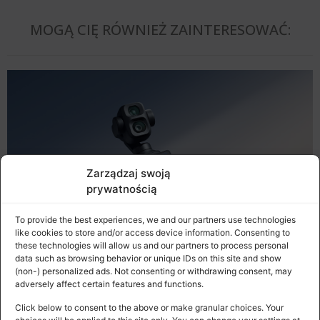
MOGĄ CIĘ RÓWNIEŻ ZAINTERESOWAĆ:
Zarządzaj swoją
prywatnością
To provide the best experiences, we and our partners use technologies
like cookies to store and/or access device information. Consenting to
these technologies will allow us and our partners to process personal
data such as browsing behavior or unique IDs on this site and show
(non-) personalized ads. Not consenting or withdrawing consent, may
adversely affect certain features and functions.
Premiera DJI Osmo Pocket 4P
Click below to consent to the above or make granular choices. Your