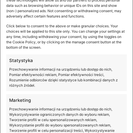
these technologies will allow us and our partners to process personal
data such as browsing behavior or unique IDs on this site and show
(non-) personalized ads. Not consenting or withdrawing consent, may
adversely affect certain features and functions.
Premiera DJI Osmo Pocket 4P
Click below to consent to the above or make granular choices. Your
choices will be applied to this site only. You can change your settings at
any time, including withdrawing your consent, by using the toggles on
Szerokie kadry, efektowne portrety, dynamiczne ujęcia i
the Cookie Policy, or by clicking on the manage consent button at the
pełna swoboda tworzenia – wszystko to staje się
bottom of the screen.
możliwe z kamerą DJI Osmo Pocket 4P, która właśnie
ma
Statystyka
Przechowywanie informacji na urządzeniu lub dostęp do nich,
Pomiar efektywności reklam, Pomiar efektywności treści,
Rozumienie odbiorców dzięki statystyce lub kombinacji danych z
różnych źródeł.
Marketing
Przechowywanie informacji na urządzeniu lub dostęp do nich,
Wykorzystywanie ograniczonych danych do wyboru reklam,
Tworzenie profili w celu spersonalizowanych reklam,
Wykorzystanie profili do wyboru spersonalizowanych reklam,
Tworzenie profili w celu personalizacji treści, Wykorzystywanie