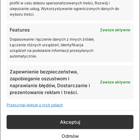
profili w celu doboru spersonalizowanych treści, Rozwój i
ulepszanie usług, Wykorzystywanie ograniczonych danych do
wyboru treści.
Features
Zawsze aktywne
Premiera DJI Mic Mini 2S
Dopasowanie i łączenie danych z innych źródeł,
Łączenie różnych urządzeń, Identyfikacja
Lekki, kompaktowy i jeszcze lepiej przygotowany na
urządzeń na podstawie informacji przesyłanych
nieprzewidywalne warunki rejestrowania dźwięku. DJI
automatycznie.
Mic Mini 2S to nowy system mikrofonowy, który oferuje
nagrywanie wewnętrzne w formacie
Zapewnienie bezpieczeństwa,
zapobieganie oszustwom i
Zawsze aktywne
naprawianie błędów, Dostarczanie i
prezentowanie reklam i treści.
Przeczytaj więcej o tych celach
© DJI Polska. All rights reserved.
Akceptuj
Preferencje cookies
Odmów
Polityka prywatności