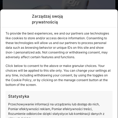
Zarządzaj swoją
prywatnością
To provide the best experiences, we and our partners use technologies
like cookies to store and/or access device information. Consenting to
these technologies will allow us and our partners to process personal
data such as browsing behavior or unique IDs on this site and show
(non-) personalized ads. Not consenting or withdrawing consent, may
adversely affect certain features and functions.
Premiera DJI Mic Mini 2S
Click below to consent to the above or make granular choices. Your
choices will be applied to this site only. You can change your settings at
any time, including withdrawing your consent, by using the toggles on
Lekki, kompaktowy i jeszcze lepiej przygotowany na
the Cookie Policy, or by clicking on the manage consent button at the
nieprzewidywalne warunki rejestrowania dźwięku. DJI
bottom of the screen.
Mic Mini 2S to nowy system mikrofonowy, który oferuje
nagrywanie wewnętrzne w formacie
Statystyka
Przechowywanie informacji na urządzeniu lub dostęp do nich,
Pomiar efektywności reklam, Pomiar efektywności treści,
Rozumienie odbiorców dzięki statystyce lub kombinacji danych z