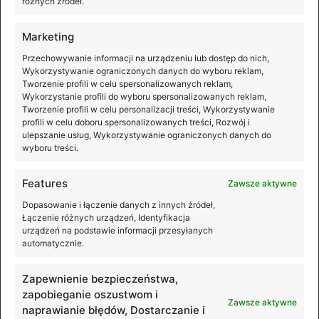
różnych źródeł.
Marketing
Przechowywanie informacji na urządzeniu lub dostęp do nich,
Wykorzystywanie ograniczonych danych do wyboru reklam,
Tworzenie profili w celu spersonalizowanych reklam,
Wykorzystanie profili do wyboru spersonalizowanych reklam,
Tworzenie profili w celu personalizacji treści, Wykorzystywanie
profili w celu doboru spersonalizowanych treści, Rozwój i
ulepszanie usług, Wykorzystywanie ograniczonych danych do
wyboru treści.
Features
Zawsze aktywne
Premiera DJI Osmo Mobile 8P
Dopasowanie i łączenie danych z innych źródeł,
Łączenie różnych urządzeń, Identyfikacja
Nagrywasz smartfonem? Teraz możesz robić to
urządzeń na podstawie informacji przesyłanych
automatycznie.
wygodniej, płynniej i z dużo większą kontrolą nad
kadrem! DJI Osmo Mobile 8P to nowy gimbal, który
łączy 3-osiową
Zapewnienie bezpieczeństwa,
zapobieganie oszustwom i
Zawsze aktywne
naprawianie błędów, Dostarczanie i