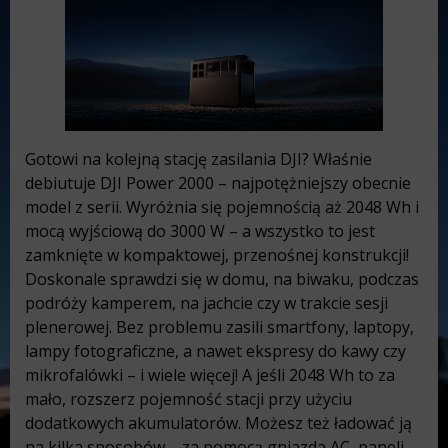
Gotowi na kolejną stację zasilania DJI? Właśnie
debiutuje DJI Power 2000 – najpotężniejszy obecnie
model z serii. Wyróżnia się pojemnością aż 2048 Wh i
mocą wyjściową do 3000 W – a wszystko to jest
zamknięte w kompaktowej, przenośnej konstrukcji!
Doskonale sprawdzi się w domu, na biwaku, podczas
podróży kamperem, na jachcie czy w trakcie sesji
plenerowej. Bez problemu zasili smartfony, laptopy,
lampy fotograficzne, a nawet ekspresy do kawy czy
mikrofalówki – i wiele więcej! A jeśli 2048 Wh to za
mało, rozszerz pojemność stacji przy użyciu
dodatkowych akumulatorów. Możesz też ładować ją
na kilka sposobów – za pomocą gniazda AC, paneli