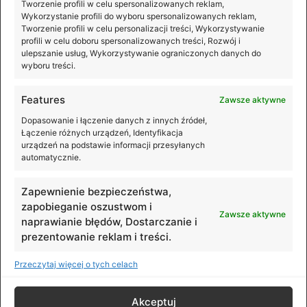
Tworzenie profili w celu spersonalizowanych reklam,
Wykorzystanie profili do wyboru spersonalizowanych reklam,
Tworzenie profili w celu personalizacji treści, Wykorzystywanie
profili w celu doboru spersonalizowanych treści, Rozwój i
ulepszanie usług, Wykorzystywanie ograniczonych danych do
wyboru treści.
Features
Zawsze aktywne
Premiera DJI Osmo Mobile 8P
Dopasowanie i łączenie danych z innych źródeł,
Łączenie różnych urządzeń, Identyfikacja
Nagrywasz smartfonem? Teraz możesz robić to
urządzeń na podstawie informacji przesyłanych
wygodniej, płynniej i z dużo większą kontrolą nad
automatycznie.
kadrem! DJI Osmo Mobile 8P to nowy gimbal, który
łączy 3-osiową
Zapewnienie bezpieczeństwa,
zapobieganie oszustwom i
Zawsze aktywne
naprawianie błędów, Dostarczanie i
prezentowanie reklam i treści.
Przeczytaj więcej o tych celach
© DJI Polska. All rights reserved.
Akceptuj