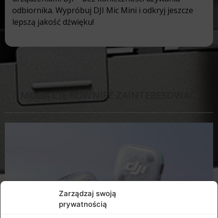
odbiornika. Wypróbuj DJI Mic Mini i odkryj jeszcze
lepszą jakość dźwięku!
MOGĄ CIĘ RÓWNIEŻ ZAINTERESOWAĆ:
Zarządzaj swoją
prywatnością