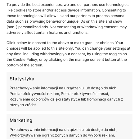
To provide the best experiences, we and our partners use technologies
like cookies to store and/or access device information. Consenting to
these technologies will allow us and our partners to process personal
data such as browsing behavior or unique IDs on this site and show
(non-) personalized ads. Not consenting or withdrawing consent, may
adversely affect certain features and functions.
Premiera DJI Mic Mini 2S
Click below to consent to the above or make granular choices. Your
choices will be applied to this site only. You can change your settings at
any time, including withdrawing your consent, by using the toggles on
Lekki, kompaktowy i jeszcze lepiej przygotowany na
the Cookie Policy, or by clicking on the manage consent button at the
nieprzewidywalne warunki rejestrowania dźwięku. DJI
bottom of the screen.
Mic Mini 2S to nowy system mikrofonowy, który oferuje
nagrywanie wewnętrzne w formacie
Statystyka
Przechowywanie informacji na urządzeniu lub dostęp do nich,
Pomiar efektywności reklam, Pomiar efektywności treści,
Rozumienie odbiorców dzięki statystyce lub kombinacji danych z
różnych źródeł.
Marketing
Przechowywanie informacji na urządzeniu lub dostęp do nich,
Wykorzystywanie ograniczonych danych do wyboru reklam,