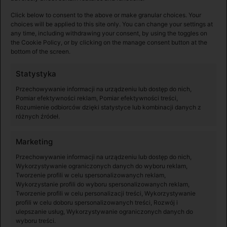
Click below to consent to the above or make granular choices. Your
choices will be applied to this site only. You can change your settings at
Android Wersja V 1.5.18
any time, including withdrawing your consent, by using the toggles on
the Cookie Policy, or by clicking on the manage consent button at the
Wymaga Android 7.0 lub nowszego.
bottom of the screen.
Statystyka
Przechowywanie informacji na urządzeniu lub dostęp do nich,
Pomiar efektywności reklam, Pomiar efektywności treści,
Rozumienie odbiorców dzięki statystyce lub kombinacji danych z
różnych źródeł.
Marketing
Instrukcje
Przechowywanie informacji na urządzeniu lub dostęp do nich,
Wykorzystywanie ograniczonych danych do wyboru reklam,
Tworzenie profili w celu spersonalizowanych reklam,
Wykorzystanie profili do wyboru spersonalizowanych reklam,
Instrukcja DJI Osmo Pocket (Polski)
Tworzenie profili w celu personalizacji treści, Wykorzystywanie
profili w celu doboru spersonalizowanych treści, Rozwój i
ulepszanie usług, Wykorzystywanie ograniczonych danych do
Pobierz
wyboru treści.