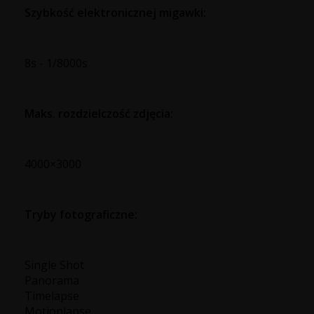
Szybkość elektronicznej migawki:
8s - 1/8000s
Maks. rozdzielczość zdjęcia:
4000×3000
Tryby fotograficzne:
Single Shot
Panorama
Timelapse
Motionlapse