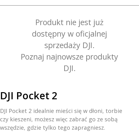
Inteligentny akumulator
Produkt nie jest już
Typ akumulatora:
dostępny w oficjalnej
sprzedaży DJI.
LiPo
Poznaj najnowsze produkty
DJI.
Pojemność:
875mAh
DJI Pocket 2
DJI Pocket 2 idealnie mieści się w dłoni, torbie
Energia
czy kieszeni, możesz więc zabrać go ze sobą
wszędzie, gdzie tylko tego zapragniesz.
6.738 Wh