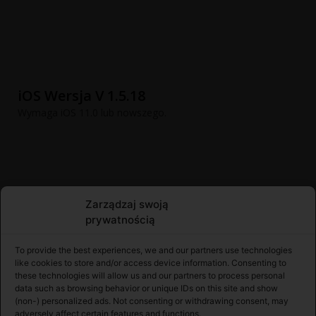
iOS Wersja V 1.5.18
Wymaga iOS 11.0 lub nowszego.
Zarządzaj swoją
prywatnością
To provide the best experiences, we and our partners use technologies
like cookies to store and/or access device information. Consenting to
these technologies will allow us and our partners to process personal
data such as browsing behavior or unique IDs on this site and show
(non-) personalized ads. Not consenting or withdrawing consent, may
adversely affect certain features and functions.