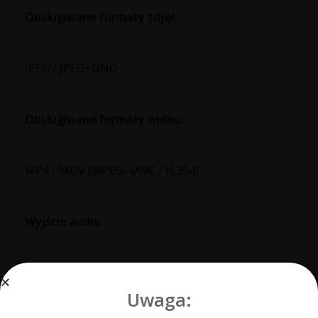
Obsługiwane formaty zdjęć:
JPEG / JPEG+DNG
Obsługiwane formaty wideo:
MP4 / MOV (MPEG-4AVC / H.264)
Wyjście audio:
48 KHz; AAC
Uwaga: