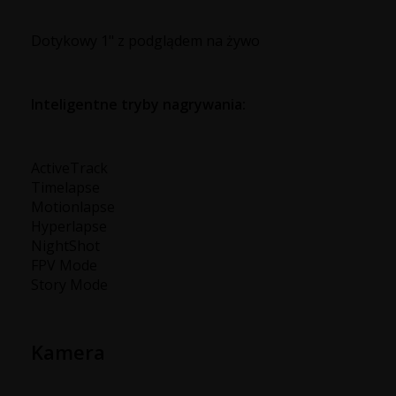
Dotykowy 1" z podglądem na żywo
Inteligentne tryby nagrywania:
ActiveTrack
Timelapse
Motionlapse
Hyperlapse
NightShot
FPV Mode
Story Mode
Kamera