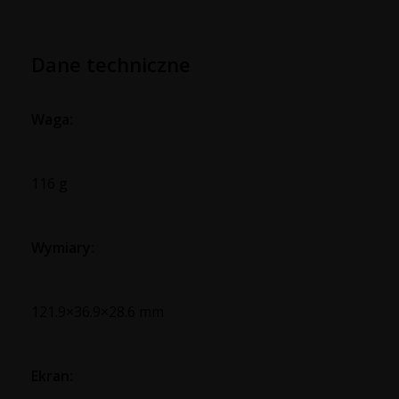
Dane techniczne
Waga:
116 g
Wymiary:
121.9×36.9×28.6 mm
Ekran: