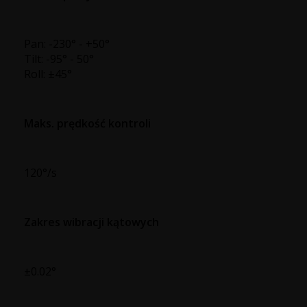
Pan: -230° - +50°
Tilt: -95° - 50°
Roll: ±45°
Maks. prędkość kontroli
120°/s
Zakres wibracji kątowych
±0.02°