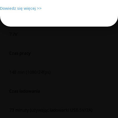
Dowiedz się więcej >>
Napięcie
7.7V
Czas pracy
140 min (1080/24fps)
Czas ładowania
73 minuty (używając ładowarki USB 5V/2A)