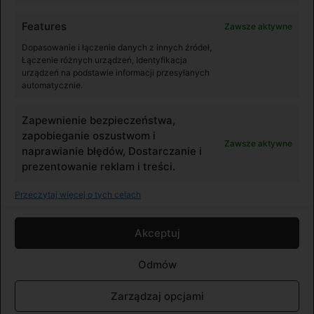
Features
Zawsze aktywne
Instrukcja DJI Osmo Pocket Adapter 3.5mm (Polski)
Dopasowanie i łączenie danych z innych źródeł,
Łączenie różnych urządzeń, Identyfikacja
urządzeń na podstawie informacji przesyłanych
automatycznie.
Pobierz
Zapewnienie bezpieczeństwa,
zapobieganie oszustwom i
Zawsze aktywne
naprawianie błędów, Dostarczanie i
prezentowanie reklam i treści.
Przeczytaj więcej o tych celach
© DJI Polska. All rights reserved.
Akceptuj
Preferencje cookies
Odmów
Polityka prywatności
Zarządzaj opcjami