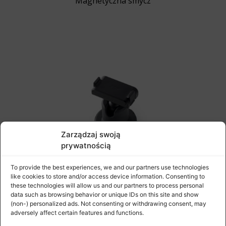
Magnetyczna smycz
Zarządzaj swoją
prywatnością
To provide the best experiences, we and our partners use technologies
like cookies to store and/or access device information. Consenting to
these technologies will allow us and our partners to process personal
data such as browsing behavior or unique IDs on this site and show
Magnetyczny adapter z mocowaniem typu przegub
(non-) personalized ads. Not consenting or withdrawing consent, may
kulowy
adversely affect certain features and functions.