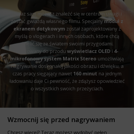
Teraz sam możesz znaleźć się w centrum uwagi i
zostać gwiazdą własnego filmu. Specjalny
moduł z
ekranem dotykowym
został zaprojektowany z
myślą o vlogerach i innych osobach, które chcą
dzielić się ze światem swoimi przygodami.
Skierowany do przodu
wyświetlacz OLED
i
4-
mikrofonowy system Matrix Stereo
umożliwiają
nagrywanie doskonałej jakości obrazu i dźwięku, a
czas pracy sięgający nawet
160 minut
na jednym
ładowaniu daje Ci pewność, że zdążysz opowiedzieć
o wszystkich swoich przeżyciach.
Wzmocnij się przed nagrywaniem
Chcesz więcej? Teraz możesz wydobyć pełen