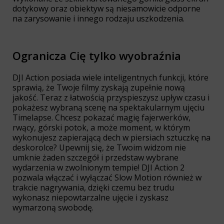
dotykowy oraz obiektyw są niesamowicie odporne
na zarysowanie i innego rodzaju uszkodzenia.
Ogranicza Cię tylko wyobraźnia
DJI Action posiada wiele inteligentnych funkcji, które
sprawią, że Twoje filmy zyskają zupełnie nową
jakość. Teraz z łatwością przyspieszysz upływ czasu i
pokażesz wybraną scenę na spektakularnym ujęciu
Timelapse. Chcesz pokazać magię fajerwerków,
rwący, górski potok, a może moment, w którym
wykonujesz zapierającą dech w piersiach sztuczkę na
deskorolce? Upewnij się, że Twoim widzom nie
umknie żaden szczegół i przedstaw wybrane
wydarzenia w zwolnionym tempie! DJI Action 2
pozwala włączać i wyłączać Slow Motion również w
trakcie nagrywania, dzięki czemu bez trudu
wykonasz niepowtarzalne ujęcie i zyskasz
wymarzoną swobodę.