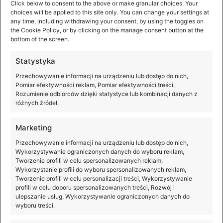
Click below to consent to the above or make granular choices. Your
5° do 40°C
choices will be applied to this site only. You can change your settings at
any time, including withdrawing your consent, by using the toggles on
the Cookie Policy, or by clicking on the manage consent button at the
bottom of the screen.
Temperatura pracy
Statystyka
Przechowywanie informacji na urządzeniu lub dostęp do nich,
0 - 40°C
Pomiar efektywności reklam, Pomiar efektywności treści,
Rozumienie odbiorców dzięki statystyce lub kombinacji danych z
różnych źródeł.
Maks. czas pracy
Marketing
Przechowywanie informacji na urządzeniu lub dostęp do nich,
Wykorzystywanie ograniczonych danych do wyboru reklam,
6,4 godziny (W warunkach z idealnie wyważonym
Tworzenie profili w celu spersonalizowanych reklam,
gimbalem)
Wykorzystanie profili do wyboru spersonalizowanych reklam,
Tworzenie profili w celu personalizacji treści, Wykorzystywanie
profili w celu doboru spersonalizowanych treści, Rozwój i
ulepszanie usług, Wykorzystywanie ograniczonych danych do
Czas ładowania
wyboru treści.