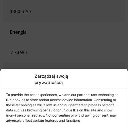
1000 mAh
Energia
7,74 Wh
Napięcie
Zarządzaj swoją
prywatnością
6-8,8V
To provide the best experiences, we and our partners use technologies
like cookies to store and/or access device information. Consenting to
these technologies will allow us and our partners to process personal
data such as browsing behavior or unique IDs on this site and show
Zakres temperatury ładowania
(non-) personalized ads. Not consenting or withdrawing consent, may
adversely affect certain features and functions.