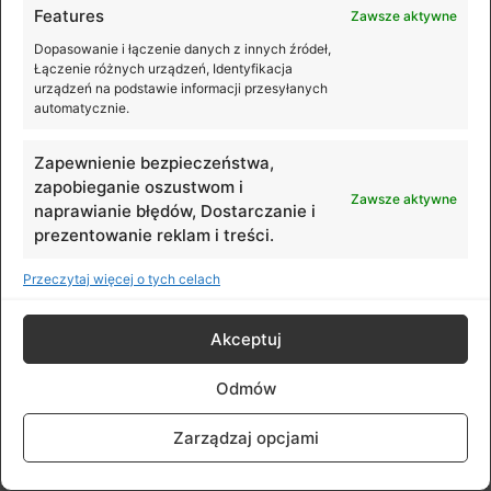
Features
Zawsze aktywne
1,5 godziny (ładowarka 10W)
Dopasowanie i łączenie danych z innych źródeł,
Łączenie różnych urządzeń, Identyfikacja
urządzeń na podstawie informacji przesyłanych
automatycznie.
Złącze
Zapewnienie bezpieczeństwa,
zapobieganie oszustwom i
USB-C
Zawsze aktywne
naprawianie błędów, Dostarczanie i
prezentowanie reklam i treści.
Port ładowania urządzeń zewnętrznych
Przeczytaj więcej o tych celach
Akceptuj
Nie
Odmów
Łączność
Zarządzaj opcjami