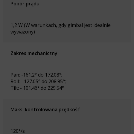
Pobór prądu
1,2 W (W warunkach, gdy gimbal jest idealnie
wyważony)
Zakres mechaniczny
Pan: -161.2° do 172.08°;
Roll: - 127.05° do 208.95°;
Tilt: - 101.46° do 229.54°
Maks. kontrolowana prędkość
120°/s