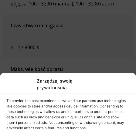
Zdjęcia: 100 - 3200 (manual), 100 - 3200 (auto)
Czas otwarcia migawki
4 - 1 / 8000 s
Maks. wielkość obrazu
Zarządzaj swoją
prywatnością
4:3 - 4000×3000
16:9 - 4000×2250
To provide the best experiences, we and our partners use technologies
like cookies to store and/or access device information. Consenting to
these technologies will allow us and our partners to process personal
data such as browsing behavior or unique IDs on this site and show
Tryby fotograficzne
(non-) personalized ads. Not consenting or withdrawing consent, may
adversely affect certain features and functions.