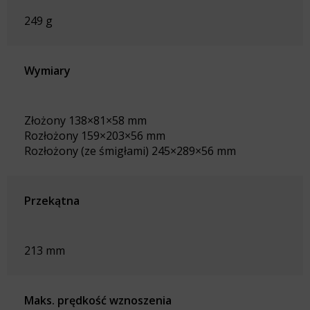
249 g
Wymiary
Złożony 138×81×58 mm
Rozłożony 159×203×56 mm
Rozłożony (ze śmigłami) 245×289×56 mm
Przekątna
213 mm
Maks. prędkość wznoszenia