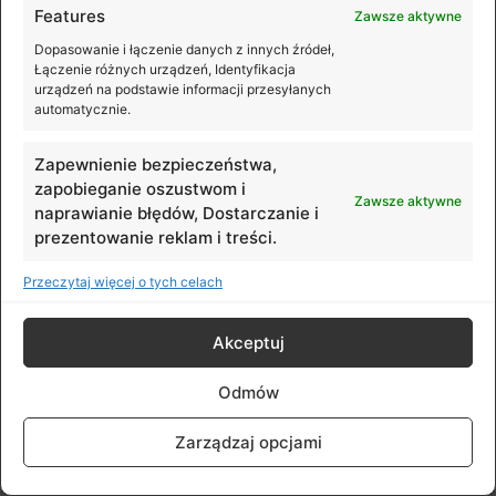
2.7K: 3x
Features
Zawsze aktywne
FHD: 4x
Dopasowanie i łączenie danych z innych źródeł,
Łączenie różnych urządzeń, Identyfikacja
urządzeń na podstawie informacji przesyłanych
automatycznie.
Tryby QuickShots:
Zapewnienie bezpieczeństwa,
zapobieganie oszustwom i
Dronie, Helix, Rocket, Circle, Boomerang
Zawsze aktywne
naprawianie błędów, Dostarczanie i
prezentowanie reklam i treści.
Wspierane systemy plików
Przeczytaj więcej o tych celach
Akceptuj
FAT32 (≤32 GB); exFAT (>32 GB)
Odmów
Obsługiwane formaty zdjęć
Zarządzaj opcjami