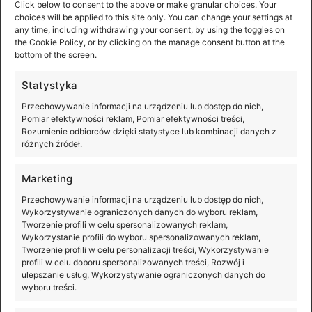
Click below to consent to the above or make granular choices. Your
Zdjęcie pojedyncze
choices will be applied to this site only. You can change your settings at
Interwał: 2/3/5/7/10/15/20/30/60s
any time, including withdrawing your consent, by using the toggles on
JPEG+RAW: 5/7/10/15/20/30/60 s
the Cookie Policy, or by clicking on the manage consent button at the
bottom of the screen.
Auto Exposure Bracketing (AEB): 3 ujęcia różniące
się ekpozycją na poziomie 2/3 EV
Statystyka
Panorama: Sphere, 180°, szeroka
Przechowywanie informacji na urządzeniu lub dostęp do nich,
Pomiar efektywności reklam, Pomiar efektywności treści,
Rozumienie odbiorców dzięki statystyce lub kombinacji danych z
Tryby nagrywania wideo
różnych źródeł.
Marketing
4K: 3840×2160 24/25/30fps
Przechowywanie informacji na urządzeniu lub dostęp do nich,
2.7K: 2720×1530 25/30p
Wykorzystywanie ograniczonych danych do wyboru reklam,
Tworzenie profili w celu spersonalizowanych reklam,
Wykorzystanie profili do wyboru spersonalizowanych reklam,
Tworzenie profili w celu personalizacji treści, Wykorzystywanie
Maks. prędkość zapisu
profili w celu doboru spersonalizowanych treści, Rozwój i
ulepszanie usług, Wykorzystywanie ograniczonych danych do
wyboru treści.
4K: 2x