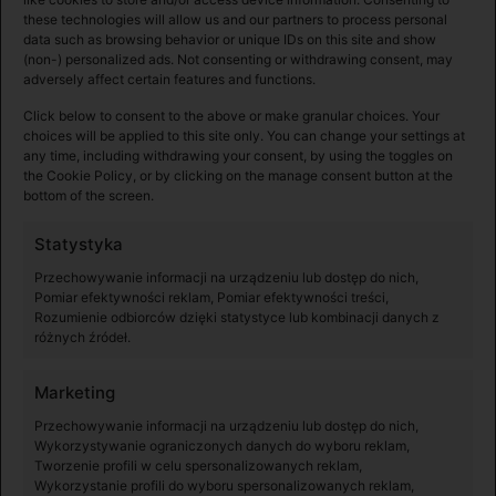
these technologies will allow us and our partners to process personal
data such as browsing behavior or unique IDs on this site and show
(non-) personalized ads. Not consenting or withdrawing consent, may
Maksymalny czas pracy
adversely affect certain features and functions.
Click below to consent to the above or make granular choices. Your
choices will be applied to this site only. You can change your settings at
6 godzin
any time, including withdrawing your consent, by using the toggles on
the Cookie Policy, or by clicking on the manage consent button at the
bottom of the screen.
Ładowarka
Statystyka
Przechowywanie informacji na urządzeniu lub dostęp do nich,
Pomiar efektywności reklam, Pomiar efektywności treści,
Wejście: 100-240 VAC, 50/60 Hz, 0.5 A
Rozumienie odbiorców dzięki statystyce lub kombinacji danych z
Wyjście: 5 V 3 A / 9V 2A / 12 V 1.5 A
różnych źródeł.
Marketing
Przechowywanie informacji na urządzeniu lub dostęp do nich,
Wykorzystywanie ograniczonych danych do wyboru reklam,
Wsparcie
Tworzenie profili w celu spersonalizowanych reklam,
Wykorzystanie profili do wyboru spersonalizowanych reklam,