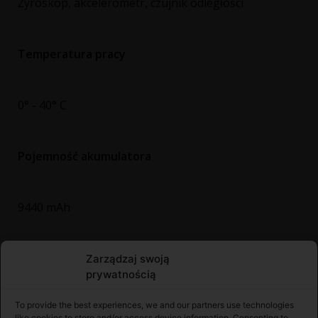
Żyroskop, akcelerometr, czujnik odległości
Temperatura pracy
0° - 40° C
Pojemność akumulatora
9440 mAh
Energia akumulatora
Zarządzaj swoją
prywatnością
To provide the best experiences, we and our partners use technologies
35,44 Wh
like cookies to store and/or access device information. Consenting to