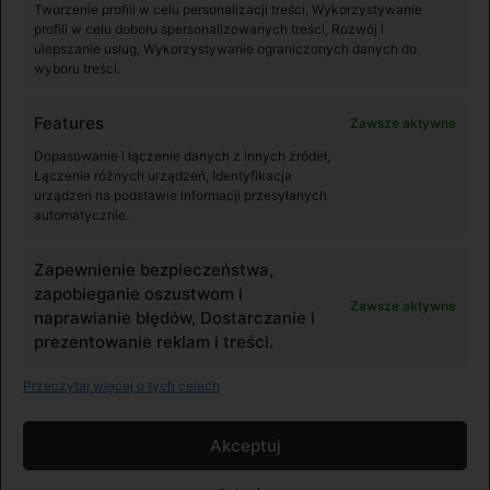
Tworzenie profili w celu personalizacji treści, Wykorzystywanie
profili w celu doboru spersonalizowanych treści, Rozwój i
ulepszanie usług, Wykorzystywanie ograniczonych danych do
wyboru treści.
Instrukcje
Features
Zawsze aktywne
Instrukcja DJI Goggles (Polski)
Dopasowanie i łączenie danych z innych źródeł,
Łączenie różnych urządzeń, Identyfikacja
urządzeń na podstawie informacji przesyłanych
automatycznie.
Pobierz
Zapewnienie bezpieczeństwa,
zapobieganie oszustwom i
Zawsze aktywne
naprawianie błędów, Dostarczanie i
prezentowanie reklam i treści.
Przeczytaj więcej o tych celach
© DJI Polska. All rights reserved.
Akceptuj
Preferencje cookies