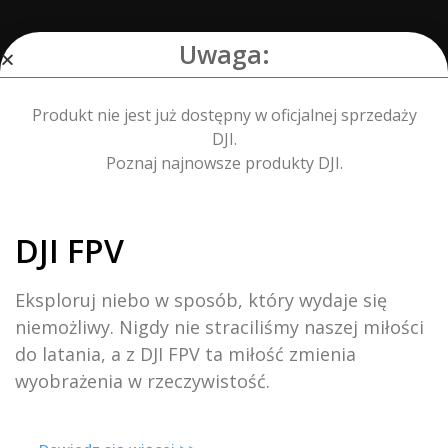
Uwaga:
Tryby podglądu na żywo
Produkt nie jest już dostępny w oficjalnej sprzedaży
1080p30, 720p60, 720p30
DJI.
Poznaj najnowsze produkty DJI.
Minimalne opóźnienie obrazu (strefa bliska, obszar
bez zakłóceń)
DJI FPV
110 ms (Mavic Pro, 720p60, format obrazu: 720p120)
Eksploruj niebo w sposób, który wydaje się
150 ms (Phantom 4 Pro/Advanced Series, 720p60,
niemożliwy. Nigdy nie straciliśmy naszej miłości
format obrazu: 720p60/720p120)
do latania, a z DJI FPV ta miłość zmienia
167 ms (Phantom 4, 720p30, format obrazu: 720p60)
140 ms (Inspire 2+X5S, 720p60, format obrazu:
wyobrażenia w rzeczywistość.
1080p120)
190 ms (Inspire 2+X4S, 720p60, format obrazu:
1080p60)