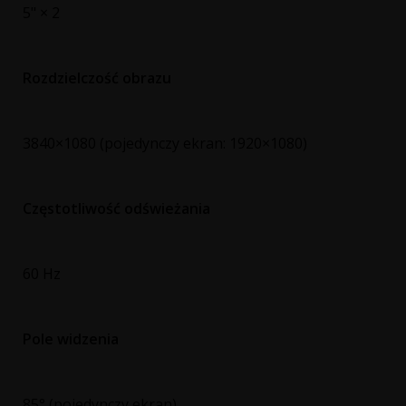
5" × 2
Rozdzielczość obrazu
3840×1080 (pojedynczy ekran: 1920×1080)
Częstotliwość odświeżania
60 Hz
Pole widzenia
85° (pojedynczy ekran)