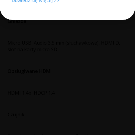
Dowiedz się więcej >>
Gniazda
Micro USB, Audio 3,5 mm (słuchawkowe), HDMI D,
slot na karty micro SD
Obsługiwane HDMI
HDMI 1.4b, HDCP 1.4
Czujniki