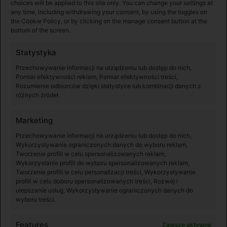
Pobierz
choices will be applied to this site only. You can change your settings at
any time, including withdrawing your consent, by using the toggles on
the Cookie Policy, or by clicking on the manage consent button at the
bottom of the screen.
Statystyka
Przechowywanie informacji na urządzeniu lub dostęp do nich,
Pomiar efektywności reklam, Pomiar efektywności treści,
Rozumienie odbiorców dzięki statystyce lub kombinacji danych z
różnych źródeł.
Windows
Wersja V2.0.14
Marketing
Przechowywanie informacji na urządzeniu lub dostęp do nich,
Pobierz
Wykorzystywanie ograniczonych danych do wyboru reklam,
Tworzenie profili w celu spersonalizowanych reklam,
Wykorzystanie profili do wyboru spersonalizowanych reklam,
Tworzenie profili w celu personalizacji treści, Wykorzystywanie
profili w celu doboru spersonalizowanych treści, Rozwój i
ulepszanie usług, Wykorzystywanie ograniczonych danych do
wyboru treści.
Instrukcje
Features
Zawsze aktywne