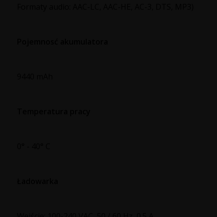
Formaty audio: AAC-LC, AAC-HE, AC-3, DTS, MP3)
Pojemnosć akumulatora
9440 mAh
Temperatura pracy
0° - 40° C
Ładowarka
Wejście: 100-240 VAC, 50 / 60 Hz, 0.5 A