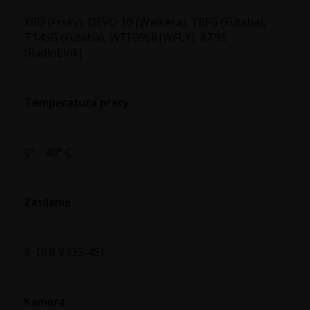
X9D (Frsky), DEVO 10 (Walkera), T8FG (Futaba),
T14SG (Futaba), WTF09sll (WFLY), AT9S
(RadioLink)
Temperatura pracy
0° - 40° C
Zasilanie
9-16.8 V (3S-4S)
Kamera