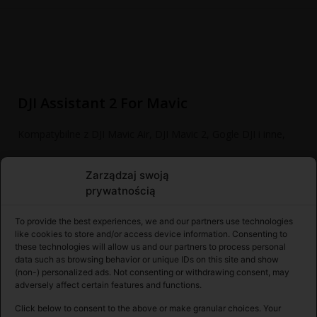
DJI Assistant 2 For Mavic
Kompatybilne z DJI Mavic Air, DJI Mavic 2, Gogle DJI i inne,
Zarządzaj swoją
prywatnością
To provide the best experiences, we and our partners use technologies
like cookies to store and/or access device information. Consenting to
these technologies will allow us and our partners to process personal
data such as browsing behavior or unique IDs on this site and show
Mac
(non-) personalized ads. Not consenting or withdrawing consent, may
adversely affect certain features and functions.
Wersja V2.0.14
Click below to consent to the above or make granular choices. Your