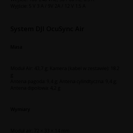
Wyjście: 5 V 3 A / 9V 2A / 12 V 1.5 A
System DJI OcuSync Air
Masa
Moduł Air: 43,7 g; Kamera (kabel w zestawie): 18.2
g
Antena pagoda: 9,4 g; Antena cylindtyczna: 9,4 g;
Antena dipolowa: 4,2 g
Wymiary
Moduł air: 72 × 33 × 14 mm