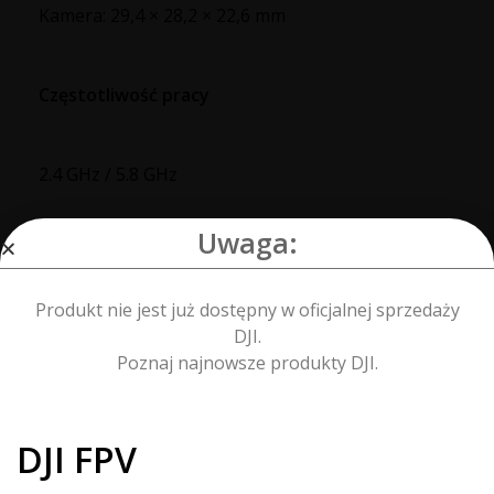
Kamera: 29,4 × 28,2 × 22,6 mm
Częstotliwość pracy
2.4 GHz / 5.8 GHz
Uwaga:
Moc nadajnika (EIRP)
Produkt nie jest już dostępny w oficjalnej sprzedaży
2.4 GHz: 18.5 dBm (CE)
DJI.
5.8 GHz: 12.5 dBm (CE)
Poznaj najnowsze produkty DJI.
Tryby podglądu obrazu i opóźnienie
DJI FPV