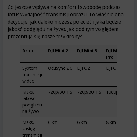
Co jeszcze wpływa na komfort i swobodę podczas
lotu? Wydajność transmisji obrazu! To właśnie ona
decyduje, jak daleko możesz polecieć i jaka będzie
jakość podglądu na żywo. Jak pod tym względem
prezentują się nasze trzy drony?
Dron
DJI Mini 2
DJI Mini 3
DJI Mini 3
Pro
System
OcuSync 2.0
DJI O2
DJI O3
transmisji
wideo
Maks.
720p/30FPS
720p/30FPS
1080p/30FPS
jakość
podglądu
na żywo
Maks.
6 km
6 km
8 km
zasięg
transmisji