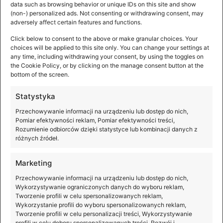
data such as browsing behavior or unique IDs on this site and show
(non-) personalized ads. Not consenting or withdrawing consent, may
adversely affect certain features and functions.
Premiera DJI Mic Mini 2S
Click below to consent to the above or make granular choices. Your
choices will be applied to this site only. You can change your settings at
any time, including withdrawing your consent, by using the toggles on
Lekki, kompaktowy i jeszcze lepiej przygotowany na
the Cookie Policy, or by clicking on the manage consent button at the
nieprzewidywalne warunki rejestrowania dźwięku. DJI
bottom of the screen.
Mic Mini 2S to nowy system mikrofonowy, który oferuje
nagrywanie wewnętrzne w formacie
Statystyka
Przechowywanie informacji na urządzeniu lub dostęp do nich,
Pomiar efektywności reklam, Pomiar efektywności treści,
Rozumienie odbiorców dzięki statystyce lub kombinacji danych z
różnych źródeł.
Marketing
Przechowywanie informacji na urządzeniu lub dostęp do nich,
Wykorzystywanie ograniczonych danych do wyboru reklam,
Tworzenie profili w celu spersonalizowanych reklam,
Wykorzystanie profili do wyboru spersonalizowanych reklam,
Tworzenie profili w celu personalizacji treści, Wykorzystywanie
profili w celu doboru spersonalizowanych treści, Rozwój i