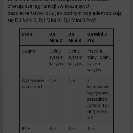
oferują szereg funkcji zwiększających
bezpieczeństwo lotu. Jak pod tym względem spisują
się DJI Mini 2, DJI Mini 3 i DJI Mini 3 Pro?
Dron
DJI
DJI
DJI Mini 3
Mini 2
Mini 3
Pro
Czujniki
Dolny
Dolny
Przedni,
system
system
tylny i dolny
wizyjny
wizyjny
system
wizyjny
Wykrywanie
Nie
Nie
3-
przeszkód
kierunkowe
wykrywanie
przeszkód
(przód, tył,
dół) APAS
4.0
RTH
Tak
Tak
Tak