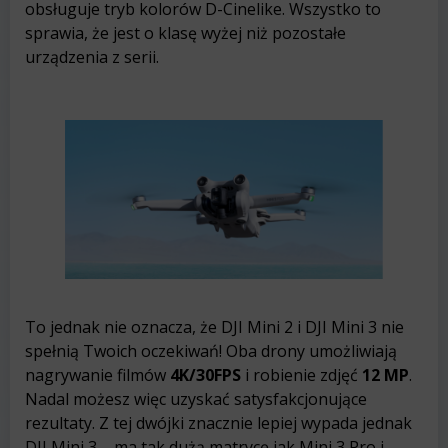
obsługuje tryb kolorów D-Cinelike. Wszystko to
sprawia, że jest o klasę wyżej niż pozostałe
urządzenia z serii.
To jednak nie oznacza, że DJI Mini 2 i DJI Mini 3 nie
spełnią Twoich oczekiwań! Oba drony umożliwiają
nagrywanie filmów
4K/30FPS
i robienie zdjęć
12 MP
.
Nadal możesz więc uzyskać satysfakcjonujące
rezultaty. Z tej dwójki znacznie lepiej wypada jednak
DJI Mini 3 – ma tak dużą matrycę jak Mini 3 Pro i