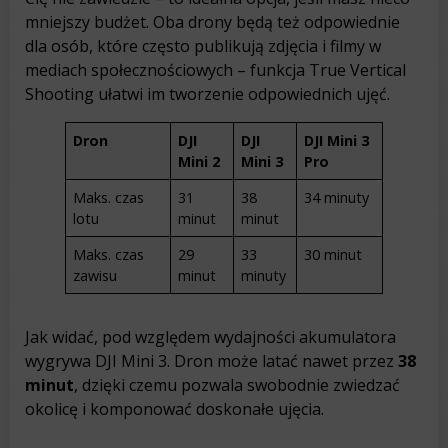
mniejszy budżet. Oba drony będą też odpowiednie
dla osób, które często publikują zdjęcia i filmy w
mediach społecznościowych – funkcja True Vertical
Shooting ułatwi im tworzenie odpowiednich ujęć.
Dron
DJI
DJI
DJI Mini 3
Mini 2
Mini 3
Pro
Maks. czas
31
38
34 minuty
lotu
minut
minut
Maks. czas
29
33
30 minut
zawisu
minut
minuty
Jak widać, pod względem wydajności akumulatora
wygrywa DJI Mini 3. Dron może latać nawet przez
38
minut
, dzięki czemu pozwala swobodnie zwiedzać
okolicę i komponować doskonałe ujęcia.