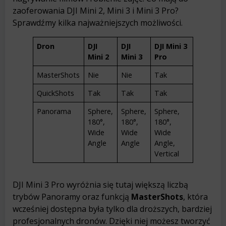
zaoferowania DJI Mini 2, Mini 3 i Mini 3 Pro?
Sprawdźmy kilka najważniejszych możliwości.
Dron
DJI
DJI
DJI Mini 3
Mini 2
Mini 3
Pro
MasterShots
Nie
Nie
Tak
QuickShots
Tak
Tak
Tak
Panorama
Sphere,
Sphere,
Sphere,
180°,
180°,
180°,
Wide
Wide
Wide
Angle
Angle
Angle,
Vertical
DJI Mini 3 Pro wyróżnia się tutaj większą liczbą
trybów Panoramy oraz funkcją
MasterShots
, która
wcześniej dostępna była tylko dla droższych, bardziej
profesjonalnych dronów. Dzięki niej możesz tworzyć