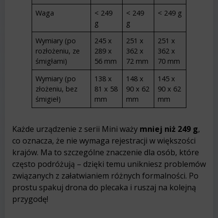
Waga
< 249
< 249
< 249 g
g
g
Wymiary (po
245 x
251 x
251 x
rozłożeniu, ze
289 x
362 x
362 x
śmigłami)
56 mm
72 mm
70 mm
Wymiary (po
138 x
148 x
145 x
złożeniu, bez
81 x 58
90 x 62
90 x 62
śmigieł)
mm
mm
mm
Każde urządzenie z serii Mini waży
mniej niż 249 g
,
co oznacza, że nie wymaga rejestracji w większości
krajów. Ma to szczególne znaczenie dla osób, które
często podróżują – dzięki temu unikniesz problemów
związanych z załatwianiem różnych formalności. Po
prostu spakuj drona do plecaka i ruszaj na kolejną
przygodę!