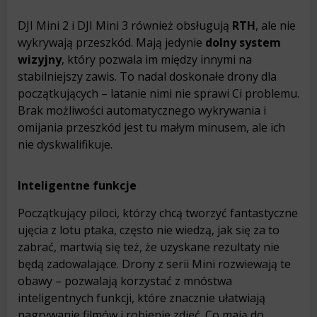
DJI Mini 2 i DJI Mini 3 również obsługują
RTH
, ale nie
wykrywają przeszkód. Mają jedynie
dolny system
wizyjny
, który pozwala im między innymi na
stabilniejszy zawis. To nadal doskonałe drony dla
początkujących – latanie nimi nie sprawi Ci problemu.
Brak możliwości automatycznego wykrywania i
omijania przeszkód jest tu małym minusem, ale ich
nie dyskwalifikuje.
Inteligentne funkcje
Początkujący piloci, którzy chcą tworzyć fantastyczne
ujęcia z lotu ptaka, często nie wiedzą, jak się za to
zabrać, martwią się też, że uzyskane rezultaty nie
będą zadowalające. Drony z serii Mini rozwiewają te
obawy – pozwalają korzystać z mnóstwa
inteligentnych funkcji, które znacznie ułatwiają
nagrywanie filmów i robienie zdjęć. Co mają do