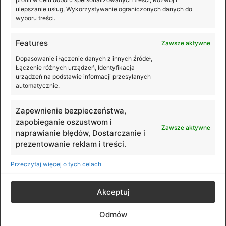
ulepszanie usług, Wykorzystywanie ograniczonych danych do
wyboru treści.
Features
Zawsze aktywne
Premiera DJI Osmo Mobile 8P
Dopasowanie i łączenie danych z innych źródeł,
Łączenie różnych urządzeń, Identyfikacja
Nagrywasz smartfonem? Teraz możesz robić to
urządzeń na podstawie informacji przesyłanych
wygodniej, płynniej i z dużo większą kontrolą nad
automatycznie.
kadrem! DJI Osmo Mobile 8P to nowy gimbal, który
łączy 3-osiową
Zapewnienie bezpieczeństwa,
zapobieganie oszustwom i
Zawsze aktywne
naprawianie błędów, Dostarczanie i
prezentowanie reklam i treści.
Przeczytaj więcej o tych celach
© DJI Polska. All rights reserved.
Akceptuj
Preferencje cookies
Odmów
Polityka prywatności