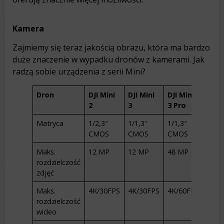
Kamera
Zajmiemy się teraz jakością obrazu, która ma bardzo
duże znaczenie w wypadku dronów z kamerami. Jak
radzą sobie urządzenia z serii Mini?
Dron
DJI Mini
DJI Mini
DJI Mini
2
3
3 Pro
Matryca
1/2,3″
1/1,3″
1/1,3″
CMOS
CMOS
CMOS
Maks.
12 MP
12 MP
48 MP
rozdzielczość
zdjęć
Maks.
4K/30FPS
4K/30FPS
4K/60FPS
rozdzielczość
wideo